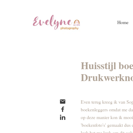
Home
Huisstijl bo
Drukwerkn
Even terug kreeg ik van So
boekenleggers omdat me dat 
op deze manier kon ik mooi 
'boekenfoto's' gemaakt dus d
leek het me leuk om dit ook