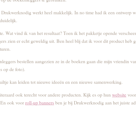
rukwerknodig werkt heel makkelijk. In no time had ik een ontwerp waa
duidelijk.
te. Wat vind ik van het resultaat? Toen ik het pakketje opende versche
rs zien er echt geweldig uit. Ben heel blij dat ik voor dit product heb
turen.
leggers bestellen aangezien ze in de boeken gaan die mijn vriendin v
s op de foto).
iltje kan leiden tot nieuwe ideeën en een nieuwe samenwerking.
teraard ook terecht voor andere producten. Kijk es op hun
website
voor
 En ook voor
roll-up banners
ben je bij Drukwerknodig aan het juiste ad