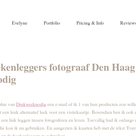
Evelyne
Portfolio
Pricing & Info
Review
ekenleggers fotograaf Den Haag 
odig
phie van
Drukwerknodig
een e-mail of ik 1 van hun producten zou wille
een leuk alternatief leek voor een visitekaartje. Bovendien ben ik oo
een link leggen tussen fotograferen en lezen. Toevallig had ik onlangs 
ie kon ik nu gebruiken. En aangezien ik kaarten heb met de tekst 'Every 
 op de boekenleggers te gebruiken.