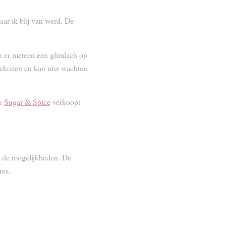
r ik blij van werd. De
en er meteen een glimlach op
 gekozen en kan niet wachten
an
Sugar & Spice
verkoopt
 de mogelijkheden. De
res.