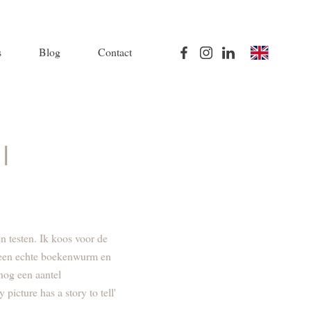
s
Blog
Contact
|
n testen. Ik koos voor de
k een echte boekenwurm en
nog een aantel
picture has a story to tell'