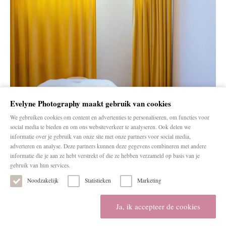
Evelyne Photography maakt gebruik van cookies
We gebruiken cookies om content en advertenties te personaliseren, om functies voor
social media te bieden en om ons websiteverkeer te analyseren. Ook delen we
informatie over je gebruik van onze site met onze partners voor social media,
adverteren en analyse. Deze partners kunnen deze gegevens combineren met andere
informatie die je aan ze hebt verstrekt of die ze hebben verzameld op basis van je
gebruik van hun services.
Noodzakelijk
Statistieken
Marketing
Home
Evelyne
Portfolio
Tarieven & info
Reviews
Blog
Contact
Ja, ik accepteer de cookies
© 2020 EVELYNE PHOTOGRAPHY | KvK 64510557 |
Privacy statement
|
Disclaimer