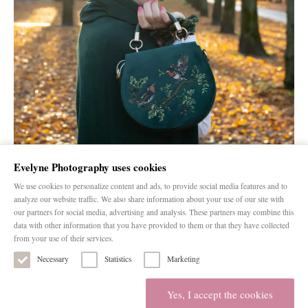
Evelyne Photography uses cookies
We use cookies to personalize content and ads, to provide social media features and to
analyze our website traffic. We also share information about your use of our site with
our partners for social media, advertising and analysis. These partners may combine this
data with other information that you have provided to them or that they have collected
from your use of their services.
Necessary
Statistics
Marketing
Home
Evelyne
Portfolio
Pricing & info
Reviews
Blog
Contact
Yes, I accept the cookies