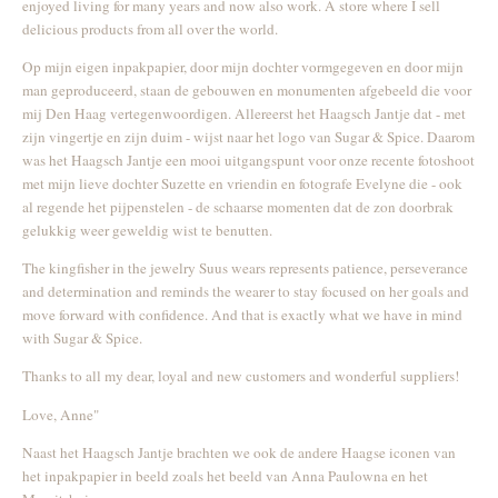
enjoyed living for many years and now also work. A store where I sell
delicious products from all over the world.
Op mijn eigen inpakpapier, door mijn dochter vormgegeven en door mijn
man geproduceerd, staan de gebouwen en monumenten afgebeeld die voor
mij Den Haag vertegenwoordigen. Allereerst het Haagsch Jantje dat - met
zijn vingertje en zijn duim - wijst naar het logo van Sugar & Spice. Daarom
was het Haagsch Jantje een mooi uitgangspunt voor onze recente fotoshoot
met mijn lieve dochter Suzette en vriendin en fotografe Evelyne die - ook
al regende het pijpenstelen - de schaarse momenten dat de zon doorbrak
gelukkig weer geweldig wist te benutten.
The kingfisher in the jewelry Suus wears represents patience, perseverance
and determination and reminds the wearer to stay focused on her goals and
move forward with confidence. And that is exactly what we have in mind
with Sugar & Spice.
Thanks to all my dear, loyal and new customers and wonderful suppliers!
Love, Anne"
Naast het Haagsch Jantje brachten we ook de andere Haagse iconen van
het inpakpapier in beeld zoals het beeld van Anna Paulowna en het