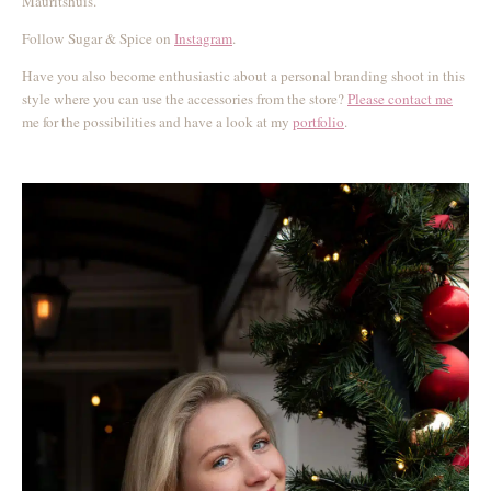
Mauritshuis.
Follow Sugar & Spice on
Instagram
.
Have you also become enthusiastic about a personal branding shoot in this
style where you can use the accessories from the store?
Please contact me
me for the possibilities and have a look at my
portfolio
.