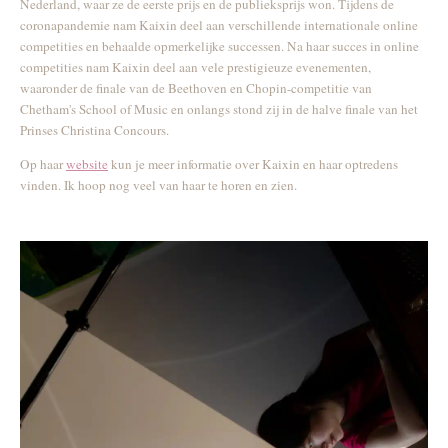
Nederland, waar ze de eerste prijs en de publieksprijs won. Tijdens de
coronapandemie nam Kaixin deel aan verschillende internationale online
competities en behaalde opmerkelijke successen. Na haar succes in online
competities nam Kaixin deel aan vele prestigieuze evenementen,
waaronder de finale van de Beethoven en Chopin-competitie van
Chetham's School of Music en onlangs stond zij in de halve finale van het
Prinses Christina Concours.
Op haar
website
kun je meer informatie over Kaixin en haar optredens
vinden. Ik hoop nog veel van haar te horen en zien.