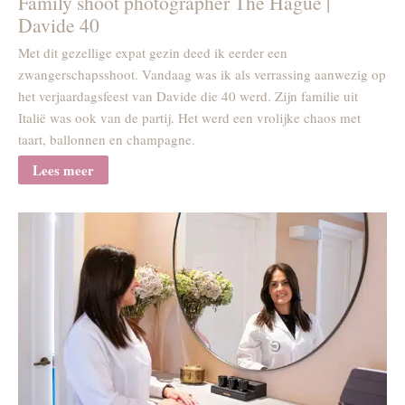
Family shoot photographer The Hague |
Davide 40
Met dit gezellige expat gezin deed ik eerder een
zwangerschapsshoot. Vandaag was ik als verrassing aanwezig op
het verjaardagsfeest van Davide die 40 werd. Zijn familie uit
Italië was ook van de partij. Het werd een vrolijke chaos met
taart, ballonnen en champagne.
Lees meer