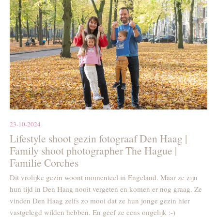
23-10-2024
Lifestyle shoot gezin fotograaf Den Haag |
Family shoot photographer The Hague |
Familie Corches
Dit vrolijke gezin woont momenteel in Engeland. Maar ze zijn
hun tijd in Den Haag nooit vergeten en komen er nog graag. Ze
vinden Den Haag zelfs zo mooi dat ze hun jonge gezin hier
vastgelegd wilden hebben. En geef ze eens ongelijk :-)