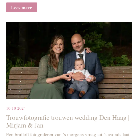
Lees meer
10-10-2024
Trouwfotografie trouwen wedding Den Haag |
Mirjam & Jan
Een bruiloft fotograferen van ’s morgens vroeg tot ’s avonds laat