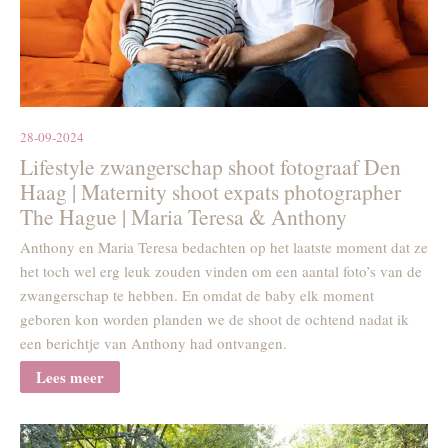
28-09-2024
Lifestyle zwangerschap shoot fotograaf Den
Haag | Maternity shoot expats photographer
The Hague | Maria Teresa & Anthony
Anthony en Maria Teresa bedachten op het laatste moment dat ze
het toch wel erg leuk zouden vinden om een aantal foto’s van de
zwangerschap te hebben. En omdat de baby elk moment
geboren kon worden planden we de shoot de ochtend nadat ik
een berichtje van Anthony had ontvangen.
Lees meer