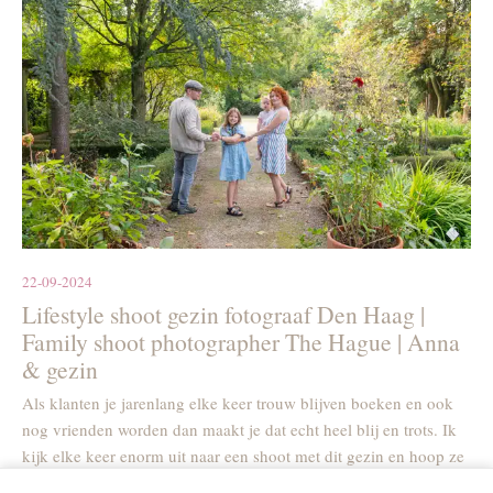
22-09-2024
Lifestyle shoot gezin fotograaf Den Haag |
Family shoot photographer The Hague | Anna
& gezin
Als klanten je jarenlang elke keer trouw blijven boeken en ook
nog vrienden worden dan maakt je dat echt heel blij en trots. Ik
kijk elke keer enorm uit naar een shoot met dit gezin en hoop ze
nog heeeeeeeel lang te mogen fotograferen.