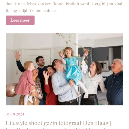
doe ik niet. Maar van een ‘korte’ bruiloft word ik erg blij en vind
ik nog altijd fijn om te doen.
Lees meer
05-10-2024
Lifestyle shoot gezin fotograaf Den Haag |