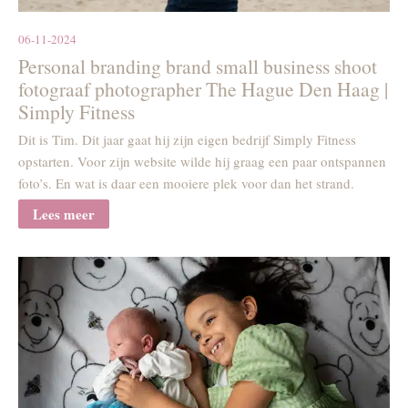
06-11-2024
Personal branding brand small business shoot
fotograaf photographer The Hague Den Haag |
Simply Fitness
Dit is Tim. Dit jaar gaat hij zijn eigen bedrijf Simply Fitness
opstarten. Voor zijn website wilde hij graag een paar ontspannen
foto’s. En wat is daar een mooiere plek voor dan het strand.
Lees meer