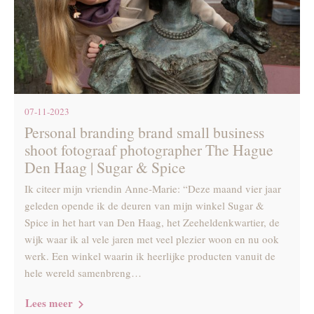
07-11-2023
Personal branding brand small business
shoot fotograaf photographer The Hague
Den Haag | Sugar & Spice
Ik citeer mijn vriendin Anne-Marie: “Deze maand vier jaar
geleden opende ik de deuren van mijn winkel Sugar &
Spice in het hart van Den Haag, het Zeeheldenkwartier, de
wijk waar ik al vele jaren met veel plezier woon en nu ook
werk. Een winkel waarin ik heerlijke producten vanuit de
hele wereld samenbreng…
Lees meer