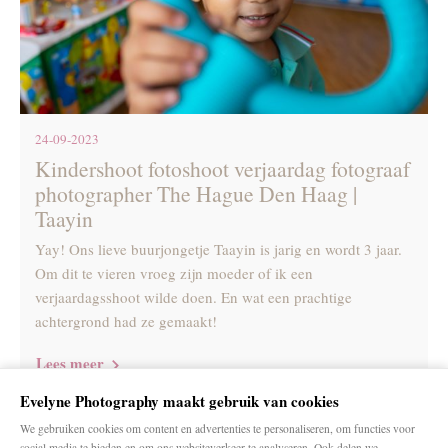
24-09-2023
Kindershoot fotoshoot verjaardag fotograaf
photographer The Hague Den Haag |
Taayin
Yay! Ons lieve buurjongetje Taayin is jarig en wordt 3 jaar.
Om dit te vieren vroeg zijn moeder of ik een
verjaardagsshoot wilde doen. En wat een prachtige
achtergrond had ze gemaakt!
Lees meer
Evelyne Photography maakt gebruik van cookies
We gebruiken cookies om content en advertenties te personaliseren, om functies voor
1
2
3
4
5
..
15
social media te bieden en om ons websiteverkeer te analyseren. Ook delen we