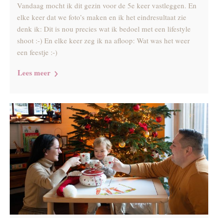
Vandaag mocht ik dit gezin voor de 5e keer vastleggen. En
elke keer dat we foto’s maken en ik het eindresultaat zie
denk ik: Dit is nou precies wat ik bedoel met een lifestyle
shoot :-) En elke keer zeg ik na afloop: Wat was het weer
een feestje :-)
Lees meer