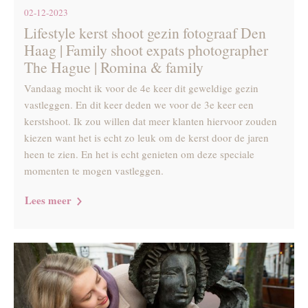
02-12-2023
Lifestyle kerst shoot gezin fotograaf Den
Haag | Family shoot expats photographer
The Hague | Romina & family
Vandaag mocht ik voor de 4e keer dit geweldige gezin
vastleggen. En dit keer deden we voor de 3e keer een
kerstshoot. Ik zou willen dat meer klanten hiervoor zouden
kiezen want het is echt zo leuk om de kerst door de jaren
heen te zien. En het is echt genieten om deze speciale
momenten te mogen vastleggen.
Lees meer