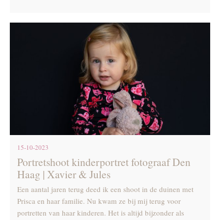
15-10-2023
Portretshoot kinderportret fotograaf Den
Haag | Xavier & Jules
Een aantal jaren terug deed ik een shoot in de duinen met
Prisca en haar familie. Nu kwam ze bij mij terug voor
portretten van haar kinderen. Het is altijd bijzonder als