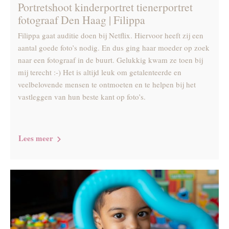
Portretshoot kinderportret tienerportret
fotograaf Den Haag | Filippa
Filippa gaat auditie doen bij Netflix. Hiervoor heeft zij een
aantal goede foto’s nodig. En dus ging haar moeder op zoek
naar een fotograaf in de buurt. Gelukkig kwam ze toen bij
mij terecht :-) Het is altijd leuk om getalenteerde en
veelbelovende mensen te ontmoeten en te helpen bij het
vastleggen van hun beste kant op foto’s.
Lees meer