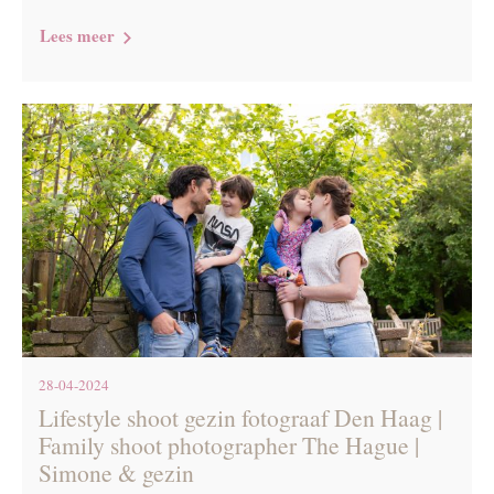
Lees meer
28-04-2024
Lifestyle shoot gezin fotograaf Den Haag |
Family shoot photographer The Hague |
Simone & gezin